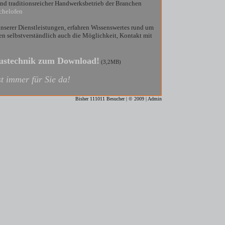
 und traditionsreicher Handwerksbetrieb der Branchen
chelofen
nserer Dienstleistungen, erfahren Wissenswertes rund um
 selbstverständlich auch die Möglichkeit, Kontakt mit
austechnik zum Download!
(3,2MB)
t immer für Sie da!
Bisher 111011 Besucher | © 2009 |
Admin