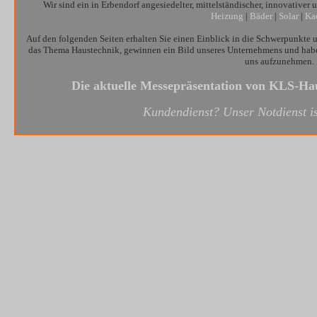
Wir sind ein in Erbendorf angesiedelter, mittelständischer, innovativer
Heizung
|
Bäder
|
Solar
|
Ka
Auf den folgenden Seiten erhalten Sie einen Einblick in die Schwerpunkte u
das Thema Haustechnik, gewinnen ein Bild unseres Unternehmens und haben
uns aufzunehmen.
Die aktuelle Messepräsentation von KLS-H
Kundendienst? Unser Notdienst is